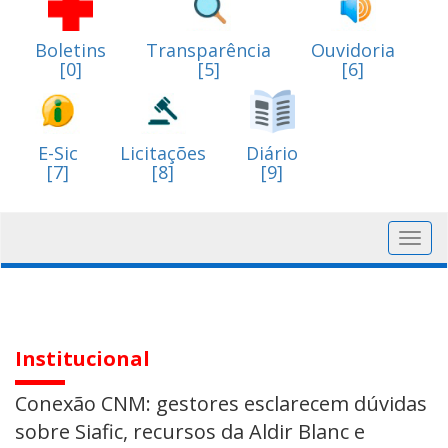
Boletins
Transparência
Ouvidoria
[0]
[5]
[6]
E-Sic
Licitações
Diário
[7]
[8]
[9]
Toggl
navig
Institucional
Conexão CNM: gestores esclarecem dúvidas
sobre Siafic, recursos da Aldir Blanc e