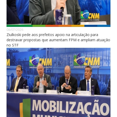
08/07/2026
Ziulkoski pede aos prefeitos apoio na articulação para
destravar propostas que aumentam FPM e ampliam atuação
no STF