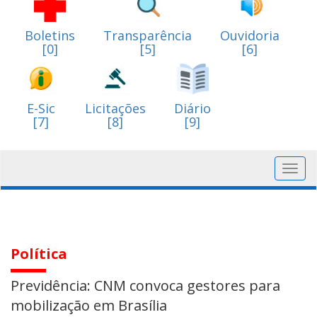
Boletins
Transparência
Ouvidoria
[0]
[5]
[6]
E-Sic
Licitações
Diário
[7]
[8]
[9]
Toggl
navig
Política
Previdência: CNM convoca gestores para
mobilização em Brasília